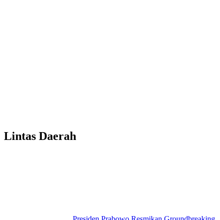
Lintas Daerah
Presiden Prabowo Resmikan Groundbreaking