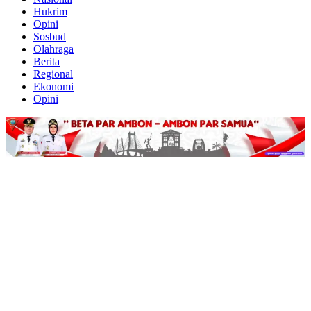
Hukrim
Opini
Sosbud
Olahraga
Berita
Regional
Ekonomi
Opini