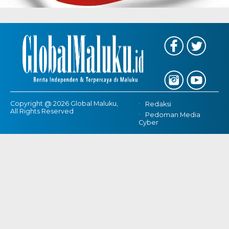
Copyright @ 2026 Global Maluku,
Redaksi
All Rights Reserved
Pedoman Media
Cyber