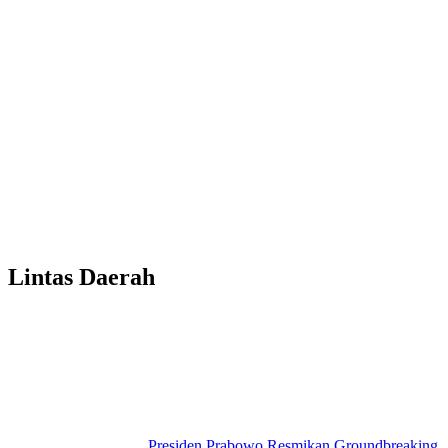
Lintas Daerah
Presiden Prabowo Resmikan Groundbreaking