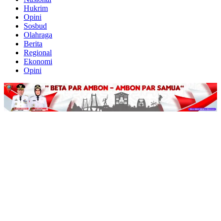
Hukrim
Opini
Sosbud
Olahraga
Berita
Regional
Ekonomi
Opini