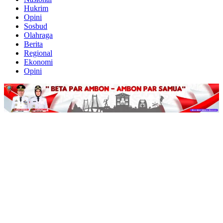
Hukrim
Opini
Sosbud
Olahraga
Berita
Regional
Ekonomi
Opini