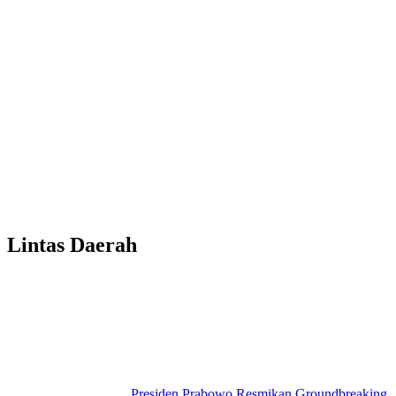
Lintas Daerah
Presiden Prabowo Resmikan Groundbreaking