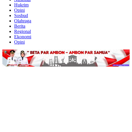
Hukrim
Opini
Sosbud
Olahraga
Berita
Regional
Ekonomi
Opini