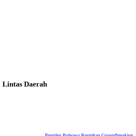
Lintas Daerah
Presiden Prabowo Resmikan Groundbreaking