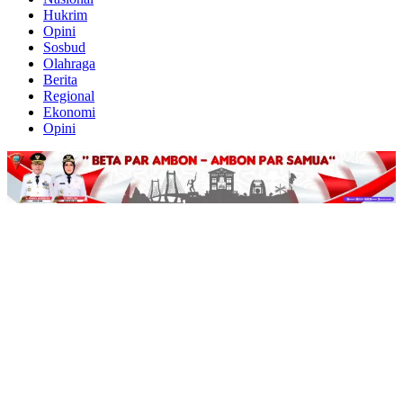
Hukrim
Opini
Sosbud
Olahraga
Berita
Regional
Ekonomi
Opini