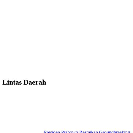
Lintas Daerah
Presiden Prabowo Resmikan Groundbreaking