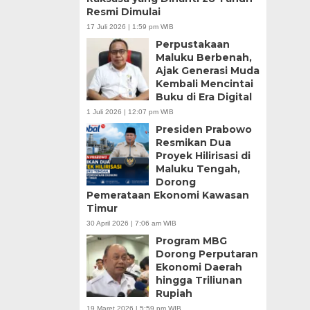
Resmi Dimulai
17 Juli 2026 | 1:59 pm WIB
Perpustakaan
Maluku Berbenah,
Ajak Generasi Muda
Kembali Mencintai
Buku di Era Digital
1 Juli 2026 | 12:07 pm WIB
Presiden Prabowo
Resmikan Dua
Proyek Hilirisasi di
Maluku Tengah,
Dorong
Pemerataan Ekonomi Kawasan
Timur
30 April 2026 | 7:06 am WIB
Program MBG
Dorong Perputaran
Ekonomi Daerah
hingga Triliunan
Rupiah
19 Maret 2026 | 5:59 pm WIB