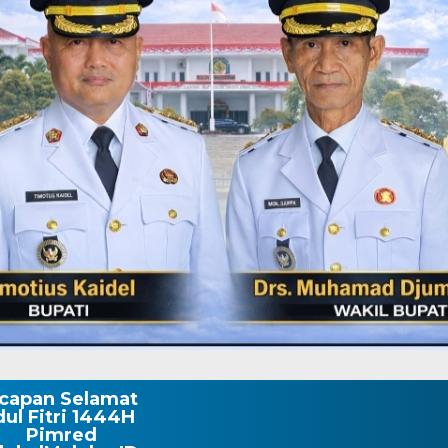
capan Selamat
dul Fitri 1444H
Pimred