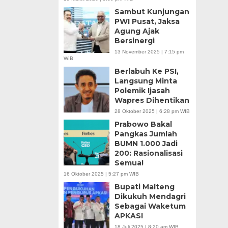
Sambut Kunjungan
PWI Pusat, Jaksa
Agung Ajak
Bersinergi
13 November 2025 | 7:15 pm
WIB
Berlabuh Ke PSI,
Langsung Minta
Polemik Ijasah
Wapres Dihentikan
28 Oktober 2025 | 6:28 pm WIB
Prabowo Bakal
Pangkas Jumlah
BUMN 1.000 Jadi
200: Rasionalisasi
Semua!
16 Oktober 2025 | 5:27 pm WIB
Bupati Malteng
Dikukuh Mendagri
Sebagai Waketum
APKASI
18 Juli 2025 | 8:20 am WIB