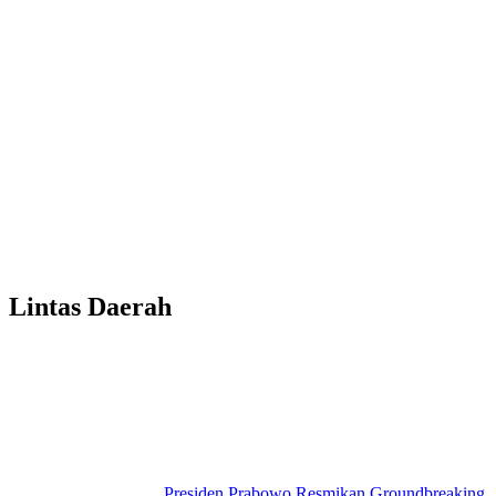
Lintas Daerah
Presiden Prabowo Resmikan Groundbreaking