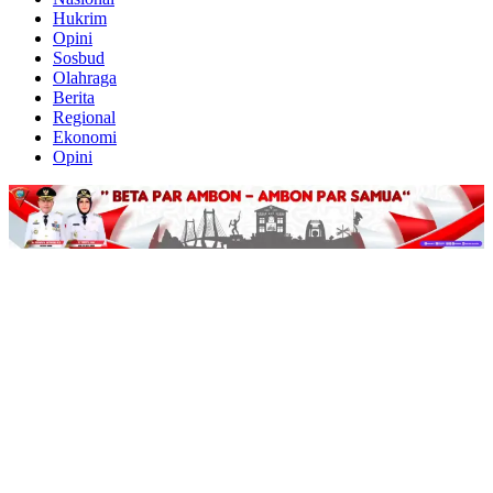
Hukrim
Opini
Sosbud
Olahraga
Berita
Regional
Ekonomi
Opini