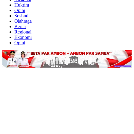
Hukrim
Opini
Sosbud
Olahraga
Berita
Regional
Ekonomi
Opini