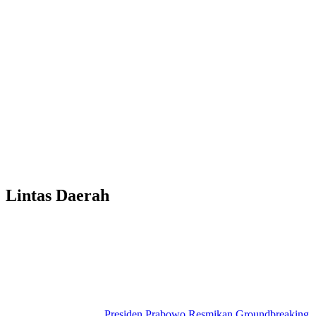
Lintas Daerah
Presiden Prabowo Resmikan Groundbreaking