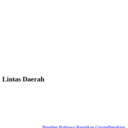
Lintas Daerah
Presiden Prabowo Resmikan Groundbreaking