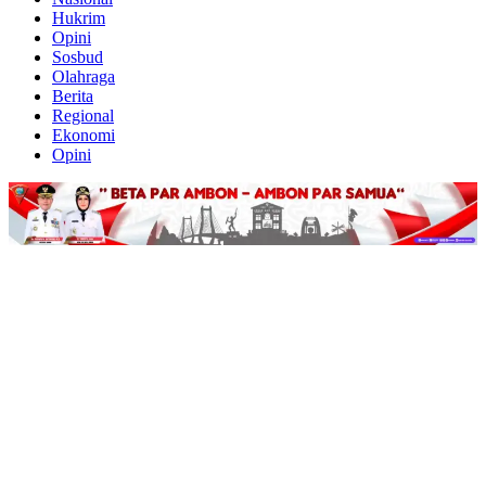
Hukrim
Opini
Sosbud
Olahraga
Berita
Regional
Ekonomi
Opini