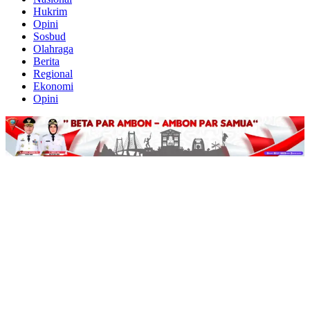
Hukrim
Opini
Sosbud
Olahraga
Berita
Regional
Ekonomi
Opini