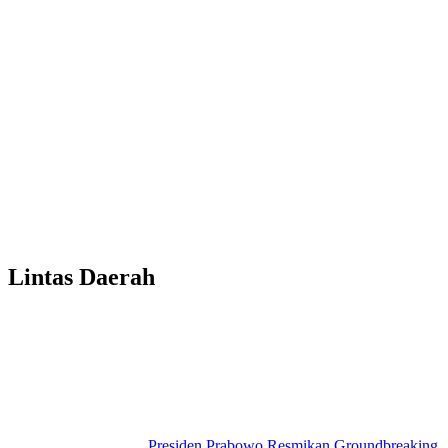
Lintas Daerah
Presiden Prabowo Resmikan Groundbreaking