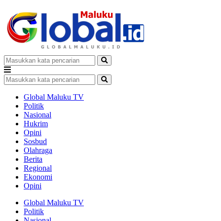
Global Maluku TV
Politik
Nasional
Hukrim
Opini
Sosbud
Olahraga
Berita
Regional
Ekonomi
Opini
Global Maluku TV
Politik
Nasional