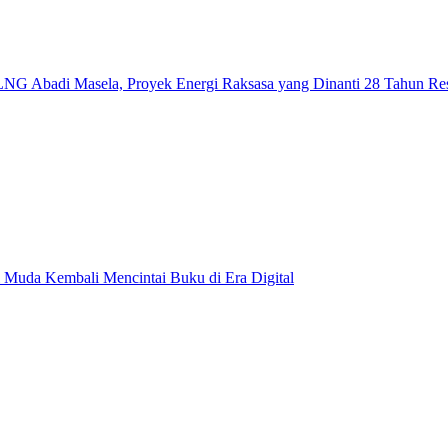
NG Abadi Masela, Proyek Energi Raksasa yang Dinanti 28 Tahun Re
 Muda Kembali Mencintai Buku di Era Digital