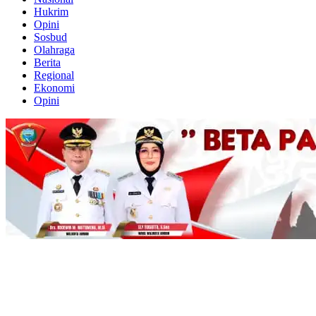
Hukrim
Opini
Sosbud
Olahraga
Berita
Regional
Ekonomi
Opini