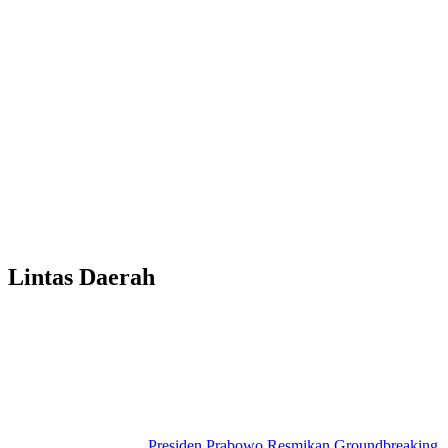
Lintas Daerah
Presiden Prabowo Resmikan Groundbreaking