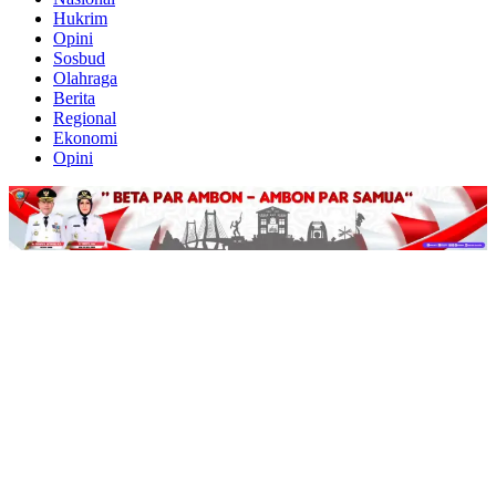
Hukrim
Opini
Sosbud
Olahraga
Berita
Regional
Ekonomi
Opini