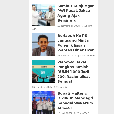
Sambut Kunjungan
PWI Pusat, Jaksa
Agung Ajak
Bersinergi
13 November 2025 | 7:15 pm
WIB
Berlabuh Ke PSI,
Langsung Minta
Polemik Ijasah
Wapres Dihentikan
28 Oktober 2025 | 6:28 pm WIB
Prabowo Bakal
Pangkas Jumlah
BUMN 1.000 Jadi
200: Rasionalisasi
Semua!
16 Oktober 2025 | 5:27 pm WIB
Bupati Malteng
Dikukuh Mendagri
Sebagai Waketum
APKASI
18 Juli 2025 | 8:20 am WIB