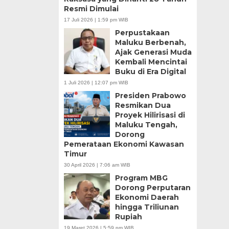
Resmi Dimulai
17 Juli 2026 | 1:59 pm WIB
Perpustakaan
Maluku Berbenah,
Ajak Generasi Muda
Kembali Mencintai
Buku di Era Digital
1 Juli 2026 | 12:07 pm WIB
Presiden Prabowo
Resmikan Dua
Proyek Hilirisasi di
Maluku Tengah,
Dorong
Pemerataan Ekonomi Kawasan
Timur
30 April 2026 | 7:06 am WIB
Program MBG
Dorong Perputaran
Ekonomi Daerah
hingga Triliunan
Rupiah
19 Maret 2026 | 5:59 pm WIB