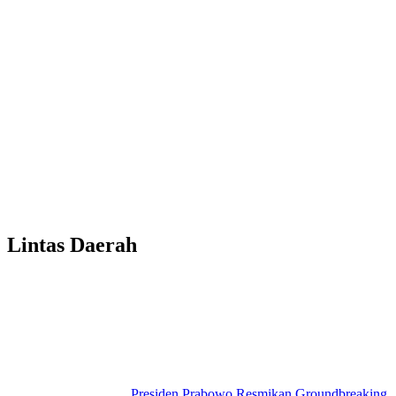
Lintas Daerah
Presiden Prabowo Resmikan Groundbreaking