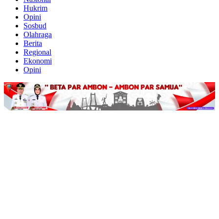
Hukrim
Opini
Sosbud
Olahraga
Berita
Regional
Ekonomi
Opini