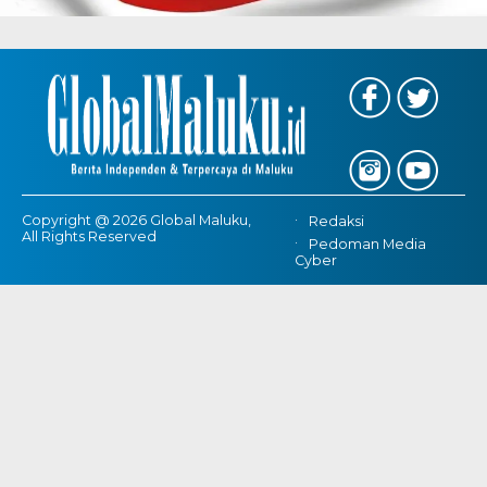
Copyright @ 2026 Global Maluku,
Redaksi
All Rights Reserved
Pedoman Media
Cyber