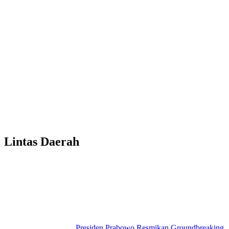
Lintas Daerah
Presiden Prabowo Resmikan Groundbreaking