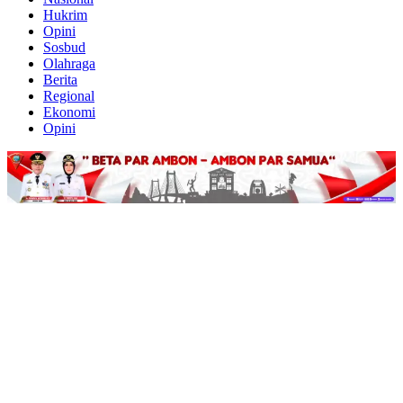
Hukrim
Opini
Sosbud
Olahraga
Berita
Regional
Ekonomi
Opini