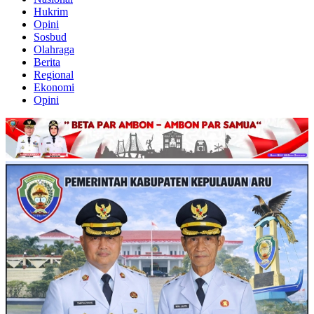
Hukrim
Opini
Sosbud
Olahraga
Berita
Regional
Ekonomi
Opini