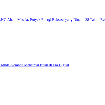
NG Abadi Masela, Proyek Energi Raksasa yang Dinanti 28 Tahun Re
 Muda Kembali Mencintai Buku di Era Digital