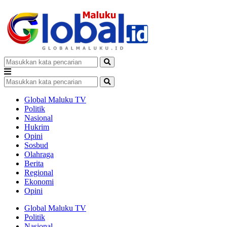
Global Maluku TV
Politik
Nasional
Hukrim
Opini
Sosbud
Olahraga
Berita
Regional
Ekonomi
Opini
Global Maluku TV
Politik
Nasional