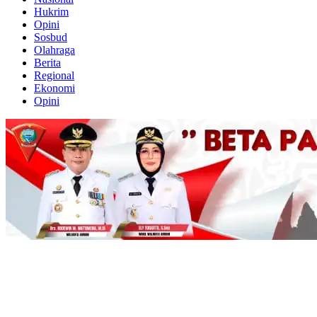
Hukrim
Opini
Sosbud
Olahraga
Berita
Regional
Ekonomi
Opini