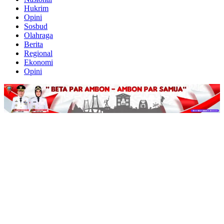
Hukrim
Opini
Sosbud
Olahraga
Berita
Regional
Ekonomi
Opini