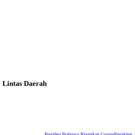
Lintas Daerah
Presiden Prabowo Resmikan Groundbreaking