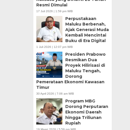
Resmi Dimulai
17 Juli 2026 | 1:59 pm WIB
Perpustakaan
Maluku Berbenah,
Ajak Generasi Muda
Kembali Mencintai
Buku di Era Digital
1 Juli 2026 | 12:07 pm WIB
Presiden Prabowo
Resmikan Dua
Proyek Hilirisasi di
Maluku Tengah,
Dorong
Pemerataan Ekonomi Kawasan
Timur
30 April 2026 | 7:06 am WIB
Program MBG
Dorong Perputaran
Ekonomi Daerah
hingga Triliunan
Rupiah
19 Maret 2026 | 5:59 pm WIB