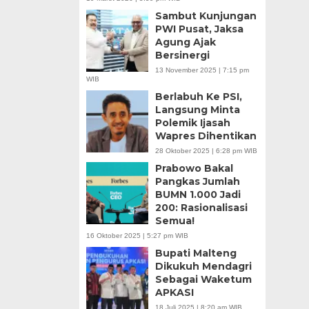
Sambut Kunjungan
PWI Pusat, Jaksa
Agung Ajak
Bersinergi
13 November 2025 | 7:15 pm
WIB
Berlabuh Ke PSI,
Langsung Minta
Polemik Ijasah
Wapres Dihentikan
28 Oktober 2025 | 6:28 pm WIB
Prabowo Bakal
Pangkas Jumlah
BUMN 1.000 Jadi
200: Rasionalisasi
Semua!
16 Oktober 2025 | 5:27 pm WIB
Bupati Malteng
Dikukuh Mendagri
Sebagai Waketum
APKASI
18 Juli 2025 | 8:20 am WIB