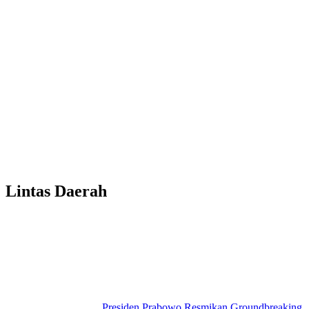
Lintas Daerah
Presiden Prabowo Resmikan Groundbreaking