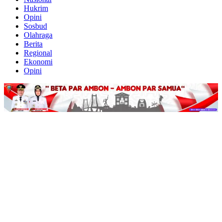
Hukrim
Opini
Sosbud
Olahraga
Berita
Regional
Ekonomi
Opini