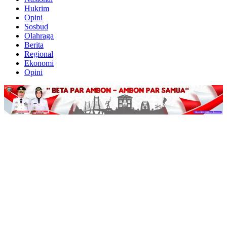
Hukrim
Opini
Sosbud
Olahraga
Berita
Regional
Ekonomi
Opini