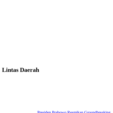
Lintas Daerah
Presiden Prabowo Resmikan Groundbreaking