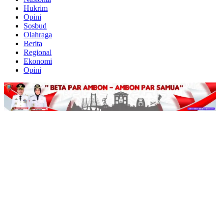
Hukrim
Opini
Sosbud
Olahraga
Berita
Regional
Ekonomi
Opini