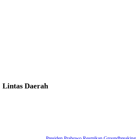
Lintas Daerah
Presiden Prabowo Resmikan Groundbreaking