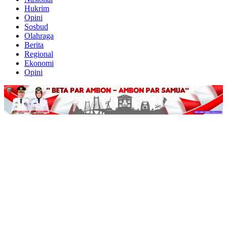
Hukrim
Opini
Sosbud
Olahraga
Berita
Regional
Ekonomi
Opini