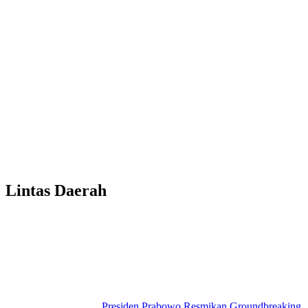
Lintas Daerah
Presiden Prabowo Resmikan Groundbreaking