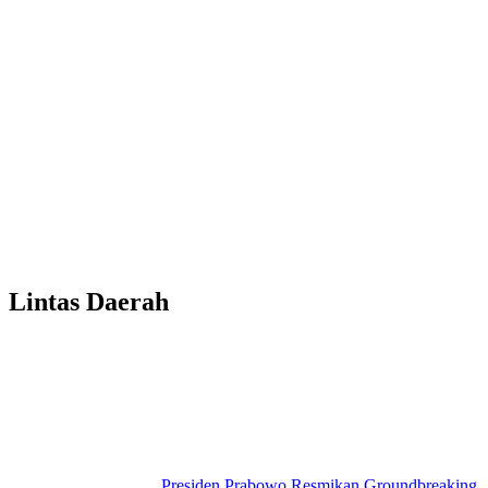
Lintas Daerah
Presiden Prabowo Resmikan Groundbreaking