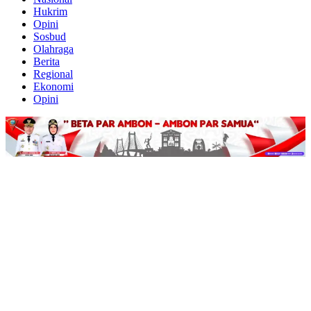
Hukrim
Opini
Sosbud
Olahraga
Berita
Regional
Ekonomi
Opini