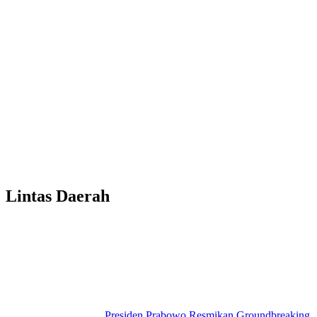
Lintas Daerah
Presiden Prabowo Resmikan Groundbreaking