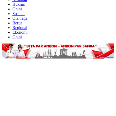
Hukrim
Opini
Sosbud
Olahraga
Berita
Regional
Ekonomi
Opini