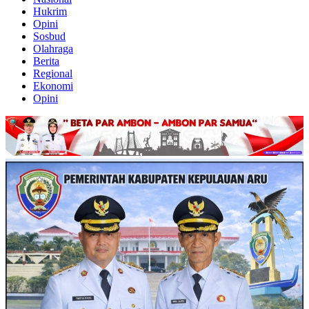
Hukrim
Opini
Sosbud
Olahraga
Berita
Regional
Ekonomi
Opini