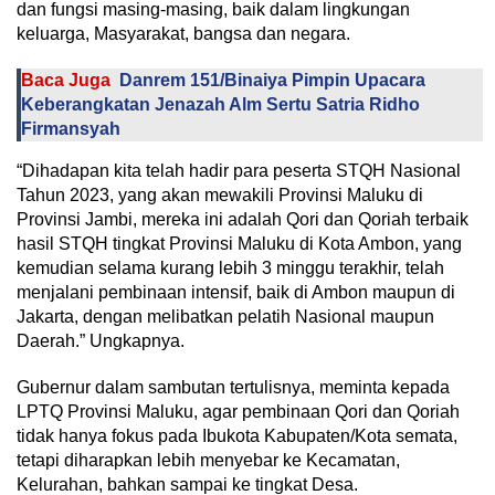
dan fungsi masing-masing, baik dalam lingkungan
keluarga, Masyarakat, bangsa dan negara.
Baca Juga
Danrem 151/Binaiya Pimpin Upacara
Keberangkatan Jenazah Alm Sertu Satria Ridho
Firmansyah
“Dihadapan kita telah hadir para peserta STQH Nasional
Tahun 2023, yang akan mewakili Provinsi Maluku di
Provinsi Jambi, mereka ini adalah Qori dan Qoriah terbaik
hasil STQH tingkat Provinsi Maluku di Kota Ambon, yang
kemudian selama kurang lebih 3 minggu terakhir, telah
menjalani pembinaan intensif, baik di Ambon maupun di
Jakarta, dengan melibatkan pelatih Nasional maupun
Daerah.” Ungkapnya.
Gubernur dalam sambutan tertulisnya, meminta kepada
LPTQ Provinsi Maluku, agar pembinaan Qori dan Qoriah
tidak hanya fokus pada Ibukota Kabupaten/Kota semata,
tetapi diharapkan lebih menyebar ke Kecamatan,
Kelurahan, bahkan sampai ke tingkat Desa.