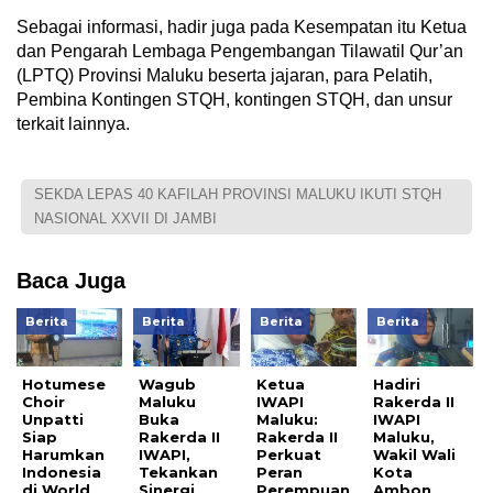
Sebagai informasi, hadir juga pada Kesempatan itu Ketua
dan Pengarah Lembaga Pengembangan Tilawatil Qur’an
(LPTQ) Provinsi Maluku beserta jajaran, para Pelatih,
Pembina Kontingen STQH, kontingen STQH, dan unsur
terkait lainnya.
SEKDA LEPAS 40 KAFILAH PROVINSI MALUKU IKUTI STQH
NASIONAL XXVII DI JAMBI
Baca Juga
Berita
Berita
Berita
Berita
Hotumese
Wagub
Ketua
Hadiri
Choir
Maluku
IWAPI
Rakerda II
Unpatti
Buka
Maluku:
IWAPI
Siap
Rakerda II
Rakerda II
Maluku,
Harumkan
IWAPI,
Perkuat
Wakil Wali
Indonesia
Tekankan
Peran
Kota
di World
Sinergi
Perempuan
Ambon