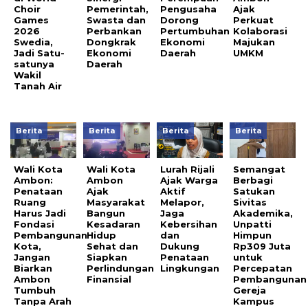
Choir
Pemerintah,
Pengusaha
Ajak
Games
Swasta dan
Dorong
Perkuat
2026
Perbankan
Pertumbuhan
Kolaborasi
Swedia,
Dongkrak
Ekonomi
Majukan
Jadi Satu-
Ekonomi
Daerah
UMKM
satunya
Daerah
Wakil
Tanah Air
Berita
Berita
Berita
Berita
Wali Kota
Wali Kota
Lurah Rijali
Semangat
Ambon:
Ambon
Ajak Warga
Berbagi
Penataan
Ajak
Aktif
Satukan
Ruang
Masyarakat
Melapor,
Sivitas
Harus Jadi
Bangun
Jaga
Akademika,
Fondasi
Kesadaran
Kebersihan
Unpatti
Pembangunan
Hidup
dan
Himpun
Kota,
Sehat dan
Dukung
Rp309 Juta
Jangan
Siapkan
Penataan
untuk
Biarkan
Perlindungan
Lingkungan
Percepatan
Ambon
Finansial
Pembangunan
Tumbuh
Gereja
Tanpa Arah
Kampus