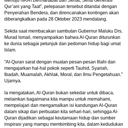
Menuju NKRI Bermartabat dan Sehat, Serta Generasi
Qur’ani yang Taat”, pelepasan tersebut ditandai dengan
Penyerahan Bendera, dan direncanakan kontingen akan
diberangkatkan pada 28 Oktober 2023 mendatang.
Sekda saat membacakan sambutan Gubernur Maluku Drs.
Murad Ismail, menyampaikan bahwa Al-Quran diturunkan
ke dunia sebagai petunjuk dan pedoman hidup bagi umat
Islam.
“Al-Quran sarat dengan muatan pesan-pesan Illahi dan
mengajarkan hal-hal pokok seperti Tauhid, Syariah,
Ibadah, Muamalah, Akhlak, Moral, dan Ilmu Pengetahuan.”
Ujarnya.
Ia mengatakan, Al-Quran bukan sekedar untuk dibaca,
melainkan bagaimana kita mampu untuk memahami,
mempelajari dan mengamalkan isi kandungan Al-Quran
dalam sikap dan perbuatan kita sehari-hari, sehingga Al-
Quran dijadikan sebagai keutamaan hidup dan sumber
inspirasi yang mampu membimbing kita, dalam kedudukan