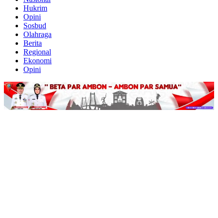
Hukrim
Opini
Sosbud
Olahraga
Berita
Regional
Ekonomi
Opini