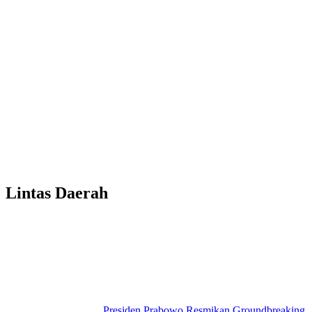
Lintas Daerah
Presiden Prabowo Resmikan Groundbreaking