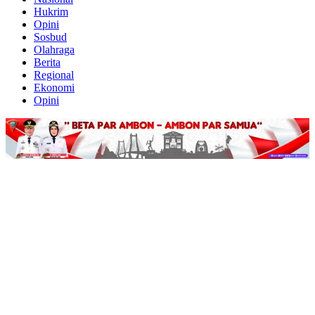
Hukrim
Opini
Sosbud
Olahraga
Berita
Regional
Ekonomi
Opini