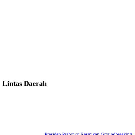
Lintas Daerah
Presiden Prabowo Resmikan Groundbreaking