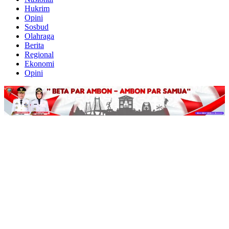
Hukrim
Opini
Sosbud
Olahraga
Berita
Regional
Ekonomi
Opini