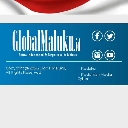
Copyright @ 2026 Global Maluku,
Redaksi
All Rights Reserved
Pedoman Media
Cyber