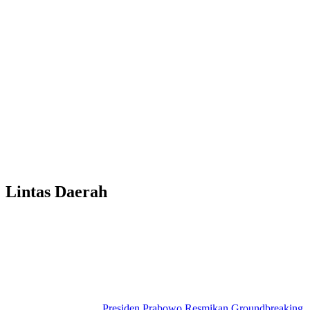
Lintas Daerah
Presiden Prabowo Resmikan Groundbreaking