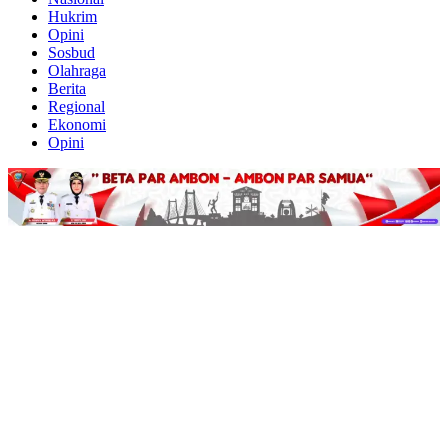
Hukrim
Opini
Sosbud
Olahraga
Berita
Regional
Ekonomi
Opini