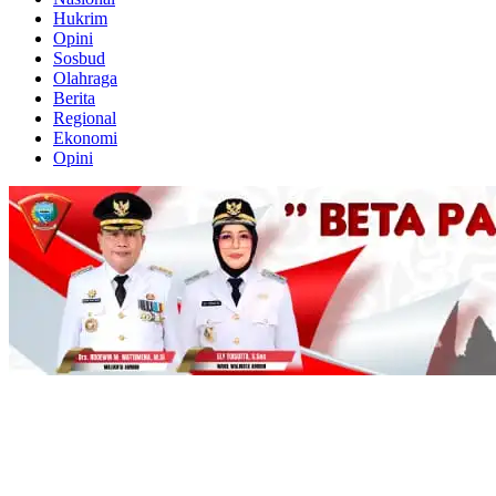
Hukrim
Opini
Sosbud
Olahraga
Berita
Regional
Ekonomi
Opini