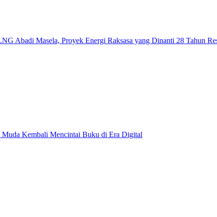
NG Abadi Masela, Proyek Energi Raksasa yang Dinanti 28 Tahun Re
 Muda Kembali Mencintai Buku di Era Digital