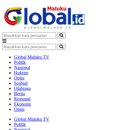
Global Maluku TV
Politik
Nasional
Hukrim
Opini
Sosbud
Olahraga
Berita
Regional
Ekonomi
Opini
Global Maluku TV
Politik
Nasional