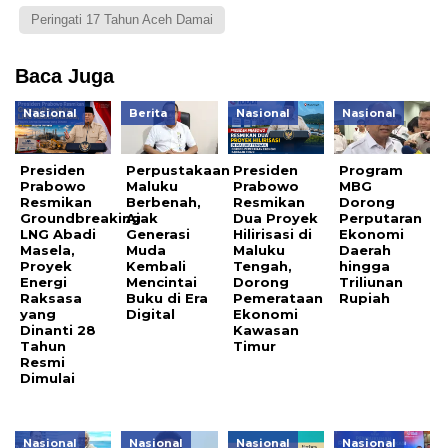
Peringati 17 Tahun Aceh Damai
Baca Juga
Nasional
Berita
Nasional
Nasional
Presiden
Perpustakaan
Presiden
Program
Prabowo
Maluku
Prabowo
MBG
Resmikan
Berbenah,
Resmikan
Dorong
Groundbreaking
Ajak
Dua Proyek
Perputaran
LNG Abadi
Generasi
Hilirisasi di
Ekonomi
Masela,
Muda
Maluku
Daerah
Proyek
Kembali
Tengah,
hingga
Energi
Mencintai
Dorong
Triliunan
Raksasa
Buku di Era
Pemerataan
Rupiah
yang
Digital
Ekonomi
Dinanti 28
Kawasan
Tahun
Timur
Resmi
Dimulai
Nasional
Nasional
Nasional
Nasional