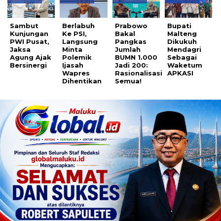
Sambut
Berlabuh
Prabowo
Bupati
Kunjungan
Ke PSI,
Bakal
Malteng
PWI Pusat,
Langsung
Pangkas
Dikukuh
Jaksa
Minta
Jumlah
Mendagri
Agung Ajak
Polemik
BUMN 1.000
Sebagai
Bersinergi
Ijasah
Jadi 200:
Waketum
Wapres
Rasionalisasi
APKASI
Dihentikan
Semua!