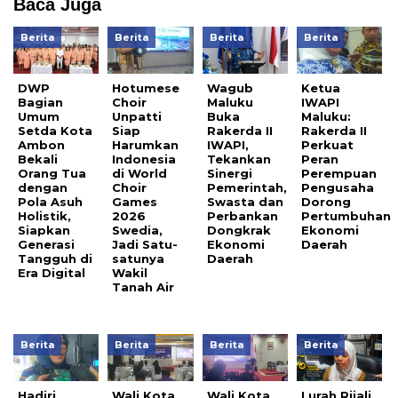
Baca Juga
Berita
Berita
Berita
Berita
DWP
Hotumese
Wagub
Ketua
Bagian
Choir
Maluku
IWAPI
Umum
Unpatti
Buka
Maluku:
Setda Kota
Siap
Rakerda II
Rakerda II
Ambon
Harumkan
IWAPI,
Perkuat
Bekali
Indonesia
Tekankan
Peran
Orang Tua
di World
Sinergi
Perempuan
dengan
Choir
Pemerintah,
Pengusaha
Pola Asuh
Games
Swasta dan
Dorong
Holistik,
2026
Perbankan
Pertumbuhan
Siapkan
Swedia,
Dongkrak
Ekonomi
Generasi
Jadi Satu-
Ekonomi
Daerah
Tangguh di
satunya
Daerah
Era Digital
Wakil
Tanah Air
Berita
Berita
Berita
Berita
Hadiri
Wali Kota
Wali Kota
Lurah Rijali