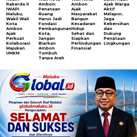
Rakerda II
Ambon:
Ambon
Ajak Warga
IWAPI
Penataan
Ajak
Aktif
Maluku,
Ruang
Masyarakat
Melapor,
Wakil Wali
Harus Jadi
Bangun
Jaga
Kota
Fondasi
Kesadaran
Kebersihan
Ambon
Pembangunan
Hidup
dan
Ajak
Kota,
Sehat dan
Dukung
Perkuat
Jangan
Siapkan
Penataan
Kolaborasi
Biarkan
Perlindungan
Lingkungan
Majukan
Ambon
Finansial
UMKM
Tumbuh
Tanpa Arah