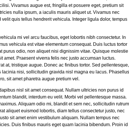
ilisi. Vivamus augue est, fringilla et posuere eget, pretium sit
icies nulla ipsum, a iaculis mauris aliquet ut. Vivamus nec
velit quis tellus hendrerit vehicula. Integer ligula dolor, tempus
ehicula mi vel arcu faucibus, eget lobortis nibh consectetur. In
amus vehicula est vitae elementum consequat. Duis luctus tortor
at purus odio, non aliquet nisi dignissim vitae. Quisque molestie
it amet. Praesent viverra felis nec justo accumsan luctus.
t at, tristique augue. Donec ac finibus tortor. Sed pellentesque,
 lacinia nisi, sollicitudin gravida nisl magna eu lacus. Phasellu
ro, sit amet pharetra augue pretium vel.
pibus nisl sit amet consequat. Nullam ultricies non purus id
ntum blandit, interdum eu velit. Morbi vel pellentesque massa.
ximus. Aliquam odio mi, blandit et sem nec, sollicitudin rutrum
rat aliquet euismod lobortis, diam tellus consectetur justo, nec
 justo sit amet enim vestibulum aliquam. Nullam tempus nec
icies. Duis finibus mauris eget quam lacinia bibendum. Proin id