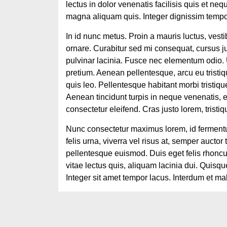
lectus in dolor venenatis facilisis quis et n
magna aliquam quis. Integer dignissim temp
In id nunc metus. Proin a mauris luctus, vest
ornare. Curabitur sed mi consequat, cursus just
pulvinar lacinia. Fusce nec elementum odio.
pretium. Aenean pellentesque, arcu eu tristi
quis leo. Pellentesque habitant morbi tristiq
Aenean tincidunt turpis in neque venenatis, e
consectetur eleifend. Cras justo lorem, tristique
Nunc consectetur maximus lorem, id fermentu
felis urna, viverra vel risus at, semper auctor 
pellentesque euismod. Duis eget felis rhoncus
vitae lectus quis, aliquam lacinia dui. Quisqu
Integer sit amet tempor lacus. Interdum et m