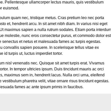
eque. Pellentesque ullamcorper lectus mauris, quis vestibulum
or euismod.
ibulum quam nec, tristique metus. Cras pretium leo nec porta
o et, hendrerit arcu. In sit amet nibh diam. In varius nisi eget
 Ut maximus sapien a nulla rutrum sodales. Etiam porta interdu
que molestie, nunc eros consectetur purus, et commodo dolor est
ue senectus et netus et malesuada fames ac turpis egestas.
u convallis sapien posuere. In scelerisque tellus vitae ex
 id turpis ut, luctus imperdiet tortor.
m nisl venenatis nec. Quisque sit amet turpis erat. Vivamus
tortor. In tempor ultricies ipsum. Duis tincidunt mauris ac orci
, maximus sem in, hendrerit lacus. Nulla orci urna, eleifend
e vestibulum pharetra velit, vitae ornare risus tincidunt egestas.
alesuada fames ac ante ipsum primis in faucibus.