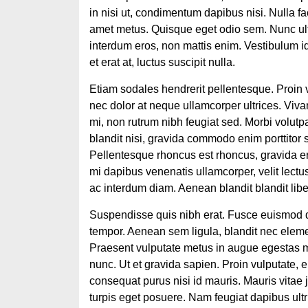
in nisi ut, condimentum dapibus nisi. Nulla fac
amet metus. Quisque eget odio sem. Nunc ultr
interdum eros, non mattis enim. Vestibulum id 
et erat at, luctus suscipit nulla.
Etiam sodales hendrerit pellentesque. Proin v
nec dolor at neque ullamcorper ultrices. Viv
mi, non rutrum nibh feugiat sed. Morbi volutp
blandit nisi, gravida commodo enim porttitor s
Pellentesque rhoncus est rhoncus, gravida era
mi dapibus venenatis ullamcorper, velit lectus
ac interdum diam. Aenean blandit blandit libe
Suspendisse quis nibh erat. Fusce euismod da
tempor. Aenean sem ligula, blandit nec eleme
Praesent vulputate metus in augue egestas ma
nunc. Ut et gravida sapien. Proin vulputate, e
consequat purus nisi id mauris. Mauris vitae
turpis eget posuere. Nam feugiat dapibus ultr