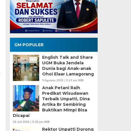
GM POPULER
English Talk and Share
UGM Buka Jendela
Dunia bagi Anak-anak
s
Ohoi Elaar Lamagorang
5 Agustus 2026 | 3:13 pm WIB
Anak Petani Raih
Predikat Wisudawan
Terbaik Unpatti, Dina
Artika Br Sembiring
Buktikan Mimpi Bisa
Dicapai
29 Juli 2026 | 5:38 pm WIB
Rektor Unpatti Dorong