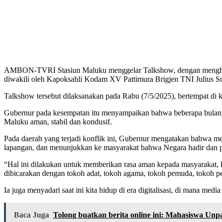
AMBON-TVRI Stasiun Maluku menggelar Talkshow, dengan menghadi
diwakili oleh Kapoksahli Kodam XV Pattimura Brigjen TNI Julius Su
Talkshow tersebut dilaksanakan pada Rabu (7/5/2025), bertempat di
Gubernur pada kesempatan itu menyampaikan bahwa beberapa bulan tera
Maluku aman, stabil dan kondusif.
Pada daerah yang terjadi konflik ini, Gubernur mengatakan bahwa m
lapangan, dan menunjukkan ke masyarakat bahwa Negara hadir dan p
“Hal ini dilakukan untuk memberikan rasa aman kepada masyarakat,
dibicarakan dengan tokoh adat, tokoh agama, tokoh pemuda, tokoh pe
Ia juga menyadari saat ini kita hidup di era digitalisasi, di mana med
Baca Juga
Tolong buatkan berita online ini: Mahasiswa Unpa