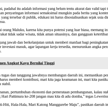
, padahal itu adalah informasi yang belum tentu akurat dan valid tapi 
 penyaringan informasi semaksimal mungkin pada berita yang kontennya
yang tersebar di publik, edukasi ini harus disosialisasikan sejak usia 
ssa.
rang Maluku, karena kita punya potensi yang luar biasa, memang infra
akat tidak sadar wisata, tidak aman situasinya, dan gangguan ketertiban s
nggung jawab dan berkelanjutan untuk memberi manfaat bagi peningkatan
 agar investasi masuk, agar lapangan kerja tersedia, menurunkan angka
.
en Angkut Kayu Bernilai Tinggi
akan tugas dan tanggung jawabnya membangun daerah ini, memastikan p
rus memberi kontribusi, mari kita jaga keamanan ini, mari kita pastik
stabil.
eamanan, pertumbuhan ekonomi dan pemerataan pembangunan, kalau stab
ri Pattimura ke-208 jangan mau kita di adu domba,” tegas Leweriss
i-Hiti, Hala-Hala, Mari Katong Manggurebe Maju”, pastikan daerah ini 