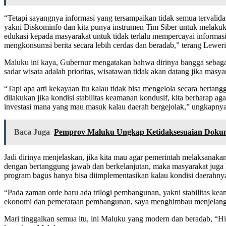
“Tetapi sayangnya informasi yang tersampaikan tidak semua tervalidasi
yakni Diskominfo dan kita punya instrumen Tim Siber untuk melakukan
edukasi kepada masyarakat untuk tidak terlalu mempercayai informasi 
mengkonsumsi berita secara lebih cerdas dan beradab,” terang Leweri
Maluku ini kaya, Gubernur mengatakan bahwa dirinya bangga sebagai o
sadar wisata adalah prioritas, wisatawan tidak akan datang jika masyar
“Tapi apa arti kekayaan itu kalau tidak bisa mengelola secara berta
dilakukan jika kondisi stabilitas keamanan kondusif, kita berharap
investasi mana yang mau masuk kalau daerah bergejolak,” ungkapnya
Baca Juga
Pemprov Maluku Ungkap Ketidaksesuaian Dokum
Jadi dirinya menjelaskan, jika kita mau agar pemerintah melaksan
dengan bertanggung jawab dan berkelanjutan, maka masyarakat juga ha
program bagus hanya bisa diimplementasikan kalau kondisi daerahnya 
“Pada zaman orde baru ada trilogi pembangunan, yakni stabilitas k
ekonomi dan pemerataan pembangunan, saya menghimbau menjelang Ha
Mari tinggalkan semua itu, ini Maluku yang modern dan beradab, “Hit