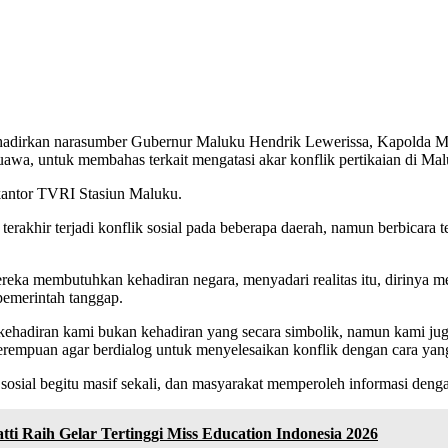
rkan narasumber Gubernur Maluku Hendrik Lewerissa, Kapolda Mal
awa, untuk membahas terkait mengatasi akar konflik pertikaian di Ma
 kantor TVRI Stasiun Maluku.
khir terjadi konflik sosial pada beberapa daerah, namun berbicara te
ereka membutuhkan kehadiran negara, menyadari realitas itu, dirinya
emerintah tanggap.
 kehadiran kami bukan kehadiran yang secara simbolik, namun kami ju
rempuan agar berdialog untuk menyelesaikan konflik dengan cara yang
ia sosial begitu masif sekali, dan masyarakat memperoleh informasi deng
tti Raih Gelar Tertinggi Miss Education Indonesia 2026