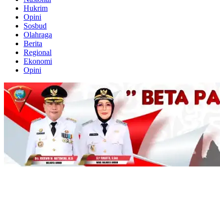
Hukrim
Opini
Sosbud
Olahraga
Berita
Regional
Ekonomi
Opini