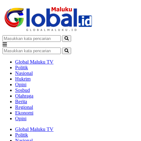
Global Maluku TV
Politik
Nasional
Hukrim
Opini
Sosbud
Olahraga
Berita
Regional
Ekonomi
Opini
Global Maluku TV
Politik
Nasional