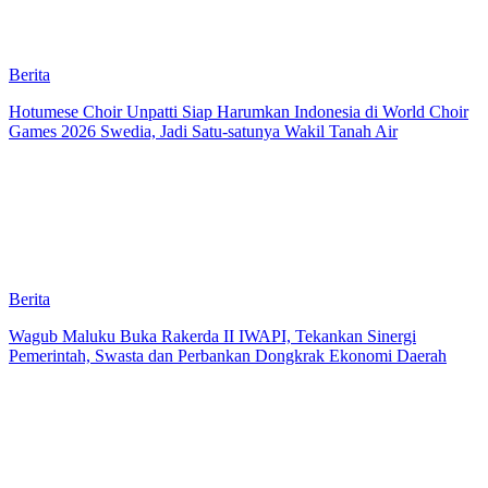
Berita
Hotumese Choir Unpatti Siap Harumkan Indonesia di World Choir
Games 2026 Swedia, Jadi Satu-satunya Wakil Tanah Air
Berita
Wagub Maluku Buka Rakerda II IWAPI, Tekankan Sinergi
Pemerintah, Swasta dan Perbankan Dongkrak Ekonomi Daerah