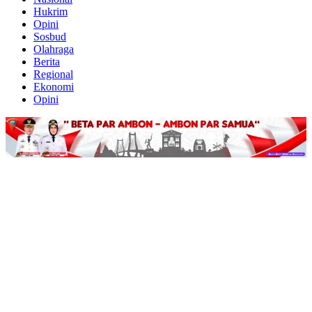
Hukrim
Opini
Sosbud
Olahraga
Berita
Regional
Ekonomi
Opini