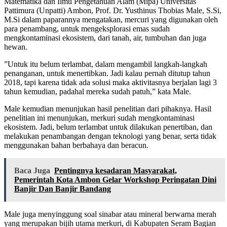
Matematika dan Ilmu Pengetahuan Alam (Mipa) Universitas
Pattimura (Unpatti) Ambon, Prof. Dr. Yusthinus Thobias Male, S.Si,
M.Si dalam paparannya mengatakan, mercuri yang digunakan oleh
para penambang, untuk mengeksplorasi emas sudah
mengkontaminasi ekosistem, dari tanah, air, tumbuhan dan juga
hewan.
”Untuk itu belum terlambat, dalam mengambil langkah-langkah
penanganan, untuk menertibkan. Jadi kalau pernah ditutup tahun
2018, tapi karena tidak ada solusi maka aktivitasnya berjalan lagi 3
tahun kemudian, padahal mereka sudah patuh,” kata Male.
Male kemudian menunjukan hasil penelitian dari pihaknya. Hasil
penelitian ini menunjukan, merkuri sudah mengkontaminasi
ekosistem. Jadi, belum terlambat untuk dilakukan penertiban, dan
melakukan penambangan dengan teknologi yang benar, serta tidak
menggunakan bahan berbahaya dan beracun.
Baca Juga
Pentingnya kesadaran Masyarakat,
Pemerintah Kota Ambon Gelar Workshop Peringatan Dini
Banjir Dan Banjir Bandang
Male juga menyinggung soal sinabar atau mineral berwarna merah
yang merupakan bijih utama merkuri, di Kabupaten Seram Bagian