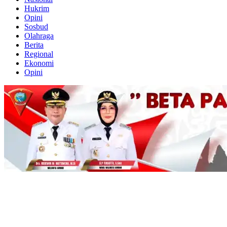
Hukrim
Opini
Sosbud
Olahraga
Berita
Regional
Ekonomi
Opini