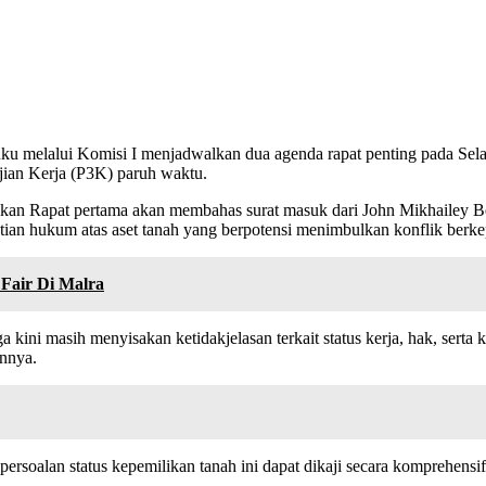
melalui Komisi I menjadwalkan dua agenda rapat penting pada Selasa
jian Kerja (P3K) paruh waktu.
n Rapat pertama akan membahas surat masuk dari John Mikhailey Be
astian hukum atas aset tanah yang berpotensi menimbulkan konflik berk
Fair Di Malra
ni masih menyisakan ketidakjelasan terkait status kerja, hak, serta ke
innya.
ersoalan status kepemilikan tanah ini dapat dikaji secara komprehensi