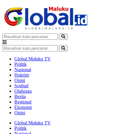
Global Maluku TV
Politik
Nasional
Hukrim
Opini
Sosbud
Olahraga
Berita
Regional
Ekonomi
Opini
Global Maluku TV
Politik
Nasional