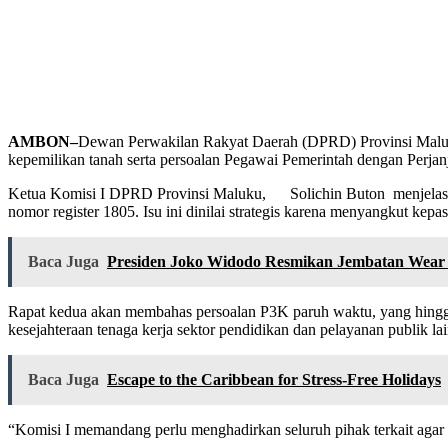
AMBON–
Dewan Perwakilan Rakyat Daerah (DPRD) Provinsi Maluku 
kepemilikan tanah serta persoalan Pegawai Pemerintah dengan Perjan
Ketua Komisi I DPRD Provinsi Maluku, Solichin Buton menjelaska
nomor register 1805. Isu ini dinilai strategis karena menyangkut kep
Baca Juga
Presiden Joko Widodo Resmikan Jembatan Wear 
Rapat kedua akan membahas persoalan P3K paruh waktu, yang hingga ki
kesejahteraan tenaga kerja sektor pendidikan dan pelayanan publik la
Baca Juga
Escape to the Caribbean for Stress-Free Holidays
“Komisi I memandang perlu menghadirkan seluruh pihak terkait agar p