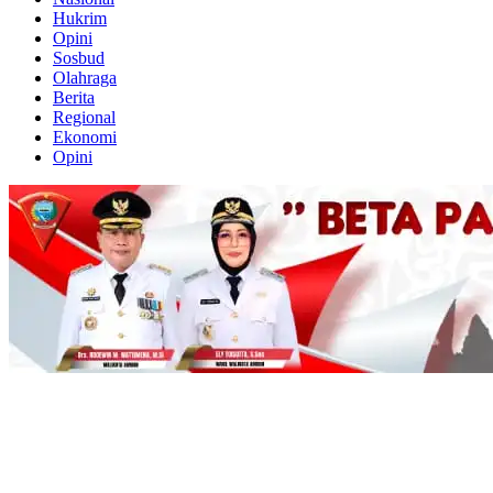
Hukrim
Opini
Sosbud
Olahraga
Berita
Regional
Ekonomi
Opini