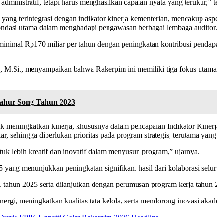
dministratif, tetapi harus menghasilkan capaian nyata yang terukur,” t
yang terintegrasi dengan indikator kinerja kementerian, mencakup aspe
ai fondasi utama dalam menghadapi pengawasan berbagai lembaga auditor.
minimal Rp170 miliar per tahun dengan peningkatan kontribusi pendap
i., M.Si., menyampaikan bahwa Rakerpim ini memiliki tiga fokus utama
ahur Song Tahun 2023
ntuk meningkatkan kinerja, khususnya dalam pencapaian Indikator Kine
ar, sehingga diperlukan prioritas pada program strategis, terutama yan
uk lebih kreatif dan inovatif dalam menyusun program,” ujarnya.
yang menunjukkan peningkatan signifikan, hasil dari kolaborasi selur
tahun 2025 serta dilanjutkan dengan perumusan program kerja tahun 
ergi, meningkatkan kualitas tata kelola, serta mendorong inovasi ak