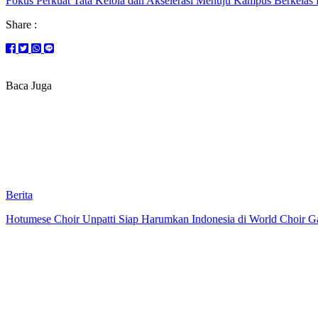
Fokus Perkuat Tata Kelola dan Akselerasi Menuju Kampus Berkelas
Share :
Baca Juga
Berita
Hotumese Choir Unpatti Siap Harumkan Indonesia di World Choir Ga