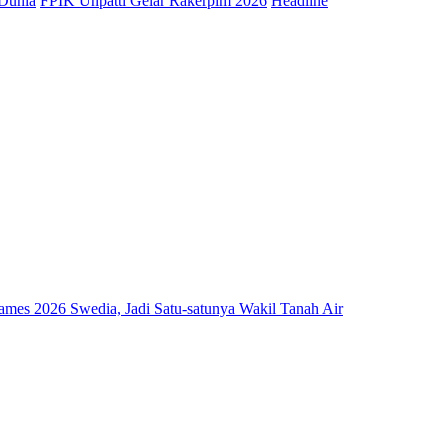
 Dunia
FPIK Unpatti Gelar Rakerpim 2026
Headline
mes 2026 Swedia, Jadi Satu-satunya Wakil Tanah Air