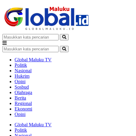
Global Maluku TV
Politik
Nasional
Hukrim
Opini
Sosbud
Olahraga
Berita
Regional
Ekonomi
Opini
Global Maluku TV
Politik
Nasional