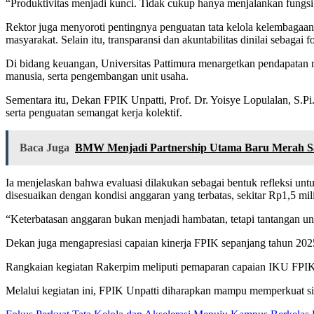
“Produktivitas menjadi kunci. Tidak cukup hanya menjalankan fungsi a
Rektor juga menyoroti pentingnya penguatan tata kelola kelembagaan 
masyarakat. Selain itu, transparansi dan akuntabilitas dinilai sebag
Di bidang keuangan, Universitas Pattimura menargetkan pendapatan 
manusia, serta pengembangan unit usaha.
Sementara itu, Dekan FPIK Unpatti, Prof. Dr. Yoisye Lopulalan, S.P
serta penguatan semangat kerja kolektif.
Baca Juga
BMW Menjadi Partnership Utama Baru Merah S
Ia menjelaskan bahwa evaluasi dilakukan sebagai bentuk refleksi u
disesuaikan dengan kondisi anggaran yang terbatas, sekitar Rp1,5 mili
“Keterbatasan anggaran bukan menjadi hambatan, tetapi tantangan unt
Dekan juga mengapresiasi capaian kinerja FPIK sepanjang tahun 2025 
Rangkaian kegiatan Rakerpim meliputi pemaparan capaian IKU FPIK 
Melalui kegiatan ini, FPIK Unpatti diharapkan mampu memperkuat sin