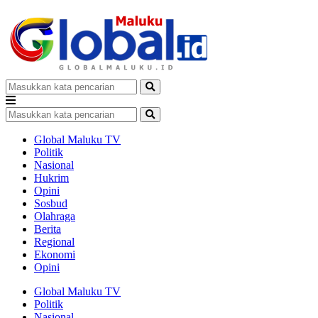
Global Maluku TV
Politik
Nasional
Hukrim
Opini
Sosbud
Olahraga
Berita
Regional
Ekonomi
Opini
Global Maluku TV
Politik
Nasional