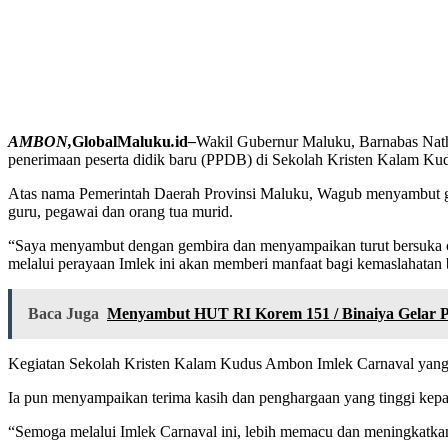
AMBON,
GlobalMaluku
.
id
–
Wakil Gubernur Maluku, Barnabas Nath
penerimaan peserta didik baru (PPDB) di Sekolah Kristen Kalam K
Atas nama Pemerintah Daerah Provinsi Maluku, Wagub menyambut gem
guru, pegawai dan orang tua murid.
“Saya menyambut dengan gembira dan menyampaikan turut bersuka cit
melalui perayaan Imlek ini akan memberi manfaat bagi kemaslahata
Baca Juga
Menyambut HUT RI Korem 151 / Binaiya Gelar 
Kegiatan Sekolah Kristen Kalam Kudus Ambon Imlek Carnaval yang me
Ia pun menyampaikan terima kasih dan penghargaan yang tinggi kepad
“Semoga melalui Imlek Carnaval ini, lebih memacu dan meningkatkan