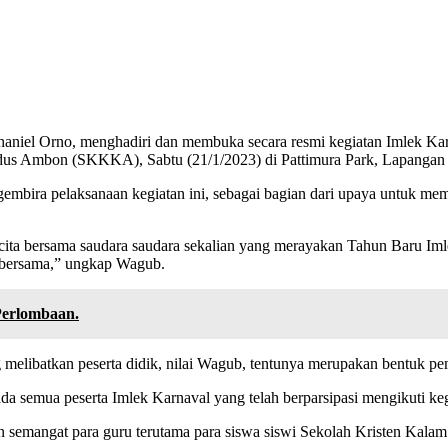
aniel Orno, menghadiri dan membuka secara resmi kegiatan Imlek Kar
udus Ambon (SKKKA), Sabtu (21/1/2023) di Pattimura Park, Lapanga
bira pelaksanaan kegiatan ini, sebagai bagian dari upaya untuk mem
a bersama saudara saudara sekalian yang merayakan Tahun Baru Imlek
n bersama,” ungkap Wagub.
Perlombaan.
libatkan peserta didik, nilai Wagub, tentunya merupakan bentuk pem
a semua peserta Imlek Karnaval yang telah berparsipasi mengikuti kegi
 semangat para guru terutama para siswa siswi Sekolah Kristen Kalam