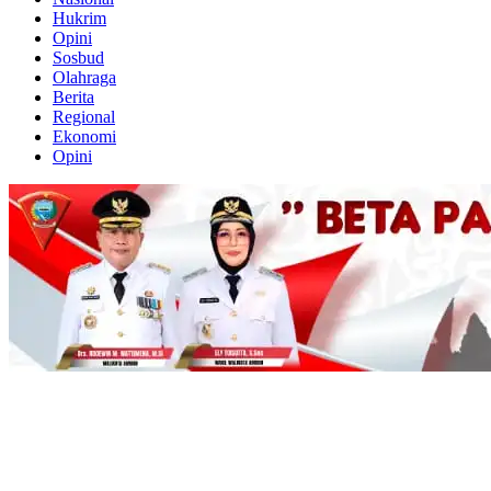
Hukrim
Opini
Sosbud
Olahraga
Berita
Regional
Ekonomi
Opini