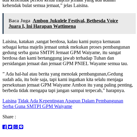
kehendak bulat semua jemaat,” jelas Laisina.
Baca Juga
Ambon Jukulele Festival, Bethesda Voice
Juara I, Ini Harapan Wattimena
Laisina, katakan ,sangat berdosa, kalau kami punya kemauan
sebagai ketua majelis jemaat untuk mekukan proses pembangunan
gedung serba guna SMTPI Jemaat GPM Waiyame, itu sangat
berdosa dan kami bertanggung jawab terhadap Tuhan dan
persidangan jemaat dan jemaat GPM PNIEL Wayame semua tau.
” Ada hal-hal atau berita yang menolak pembangunan,Gedung
sudah ada, itu bole saja, tapi kami ingatkan kita selalu menjaga
persekutuan jemaat GPM Waiyame Ambon itu yang paling penting,
berbeda tidak mengapa tapi jangan sampai terpecah,” harapnya.
Laisina
Tidak Ada Kepentingan Apapun Dalam Pembangunan
Serba Guna SMTPI GPM Waiyame
Share :