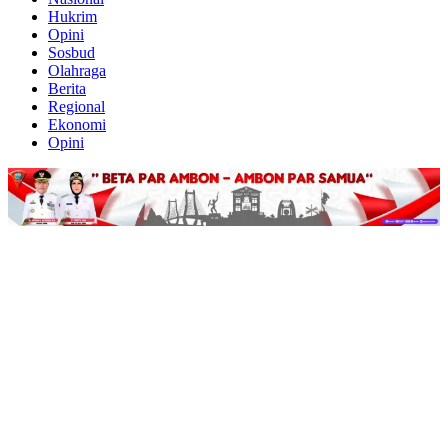
Hukrim
Opini
Sosbud
Olahraga
Berita
Regional
Ekonomi
Opini