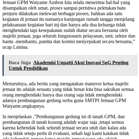
Jemaat GPM Waiyame Ambon kita selalu menerima hal-hal yang
disampaikan oleh umat, proses sampai peristiwa peletakan batu
penjuru dilakukan melewati berbagai proses, bahkan ada satu
kegiatan di jemaat itu namanya kunjungan rumah tangga menjelang
pelaksanaan kegiatan hari inj dan hanya ada dua keluarga tidak
menghendaki tapi kesepakatan sudah diatur secara bersama oleh
majelis jemaat, juga seluruh fungsionaris pelayanan, unit, sektor dan
bantu -membantu, panitia dan komisi menyepakati secara bersama,”
ucap Laisina.
Baca Juga
Akademisi Unpatti Akui Inovasi SoG Penting
Untuk Pendidikan
Menurutnya, ada berita yang mengatakan manuver ketua majelis
jemaat itu adalah sesuatu yang tidak benar kita bisa saksikan semua
orang menghendaki hanya dua orang saja tidak menghendaki
adanya pembangunan gedung serba guna SMTPI Jemaat GPM
Waiyame,ungkapnya.
Ia menjelaskan ,”Pembangunan gedung ini di tanah GPM, dan
pembangunan di tanah kosong adalah wajar saja ,tetapi semua
karena kehendak baik seluruh jemaat secara utuh dan kalau ada
yang tidak setuju perlu di evaluasi, sekali lagi kami katakan tidak
ada kehendak person ketua majelis jemaat yang ada adalah