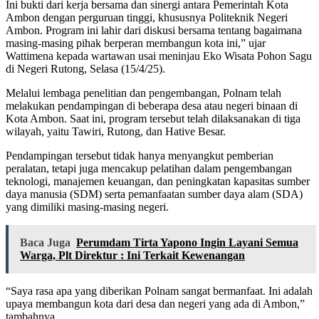
Ini bukti dari kerja bersama dan sinergi antara Pemerintah Kota
Ambon dengan perguruan tinggi, khususnya Politeknik Negeri
Ambon. Program ini lahir dari diskusi bersama tentang bagaimana
masing-masing pihak berperan membangun kota ini,” ujar
Wattimena kepada wartawan usai meninjau Eko Wisata Pohon Sagu
di Negeri Rutong, Selasa (15/4/25).
Melalui lembaga penelitian dan pengembangan, Polnam telah
melakukan pendampingan di beberapa desa atau negeri binaan di
Kota Ambon. Saat ini, program tersebut telah dilaksanakan di tiga
wilayah, yaitu Tawiri, Rutong, dan Hative Besar.
Pendampingan tersebut tidak hanya menyangkut pemberian
peralatan, tetapi juga mencakup pelatihan dalam pengembangan
teknologi, manajemen keuangan, dan peningkatan kapasitas sumber
daya manusia (SDM) serta pemanfaatan sumber daya alam (SDA)
yang dimiliki masing-masing negeri.
Baca Juga
Perumdam Tirta Yapono Ingin Layani Semua
Warga, Plt Direktur : Ini Terkait Kewenangan
“Saya rasa apa yang diberikan Polnam sangat bermanfaat. Ini adalah
upaya membangun kota dari desa dan negeri yang ada di Ambon,”
tambahnya.