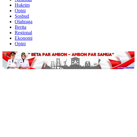
Hukrim
Opini
Sosbud
Olahraga
Berita
Regional
Ekonomi
Opini