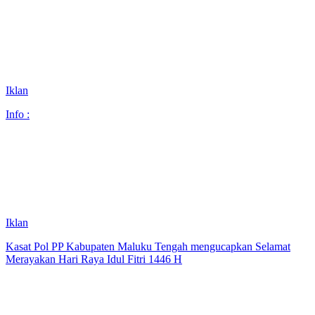
Iklan
Info :
Iklan
Kasat Pol PP Kabupaten Maluku Tengah mengucapkan Selamat
Merayakan Hari Raya Idul Fitri 1446 H