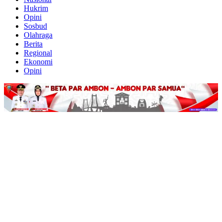
Hukrim
Opini
Sosbud
Olahraga
Berita
Regional
Ekonomi
Opini