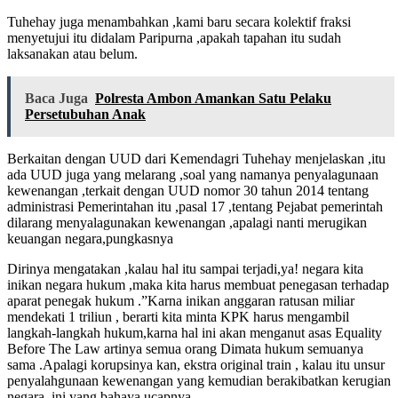
Tuhehay juga menambahkan ,kami baru secara kolektif fraksi
menyetujui itu didalam Paripurna ,apakah tapahan itu sudah
laksanakan atau belum.
Baca Juga
Polresta Ambon Amankan Satu Pelaku
Persetubuhan Anak
Berkaitan dengan UUD dari Kemendagri Tuhehay menjelaskan ,itu
ada UUD juga yang melarang ,soal yang namanya penyalagunaan
kewenangan ,terkait dengan UUD nomor 30 tahun 2014 tentang
administrasi Pemerintahan itu ,pasal 17 ,tentang Pejabat pemerintah
dilarang menyalagunakan kewenangan ,apalagi nanti merugikan
keuangan negara,pungkasnya
Dirinya mengatakan ,kalau hal itu sampai terjadi,ya! negara kita
inikan negara hukum ,maka kita harus membuat penegasan terhadap
aparat penegak hukum .”Karna inikan anggaran ratusan miliar
mendekati 1 triliun , berarti kita minta KPK harus mengambil
langkah-langkah hukum,karna hal ini akan menganut asas Equality
Before The Law artinya semua orang Dimata hukum semuanya
sama .Apalagi korupsinya kan, ekstra original train , kalau itu unsur
penyalahgunaan kewenangan yang kemudian berakibatkan kerugian
negara, ini yang bahaya,ucapnya.