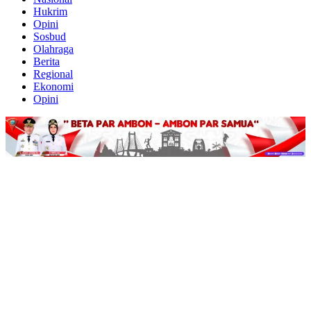
Hukrim
Opini
Sosbud
Olahraga
Berita
Regional
Ekonomi
Opini