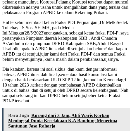
peluang munculnya Korupsi.Peluang Korupsi tersebut dapat muncul
dikarenakan adanya usaha untuk mengalihkan dana yang tersisa dari
pelaksanaan Program APBD ke dalam Rekening Pribadi.
Hal tersebut membuat ketua Fraksi PDI-Perjuangan ,Dr MelkiSedek
Tuhehay . S.Sos. SH.MH, pada Media
Ini,Minggu(28/5/2023)mengatakan, sebagai ketua fraksi PDI-P ,saya
pertanyakan Pimpinan daerah kabupaten SBB , Andi Chandra
As’addudin dan pimpinan DPRD Kabupaten SBB,Abdul Rasyid
Lisaholit, apakah APBD itu sudah di setujui atau belum? dan kapan
APBD itu di setujui,jujur kami dari Fraksi PDI-P dan semua Fraksi
belum menyetujuinya ,karna masih dalam pembahasan,ujarnya.
Dia katakan, karena ini soal siklus ,dan kami dengar informasi
bahwa, APBD itu sudah final ,sementara hasil konsultasi kami
dengan bank berdasarkan UUD SPP 12 itu ,kemudian Kemendagri
10 tahun 2023 ,terkait dengan pembahasan APBD dikembalikan
untuk di bahas ,dan di setujui oleh DPRD secara kelembagaan.”Nah
sampai sekarang ini kan DPRD belum setuju,beber ketua Fraksi
PDI-P tersebut.
Baca Juga
Kurang dari 3 Jam, Ahli Waris Korban
Meninggal Dunia Kecelakaan K.A Bandung Menerima
Santunan Jasa Raharja