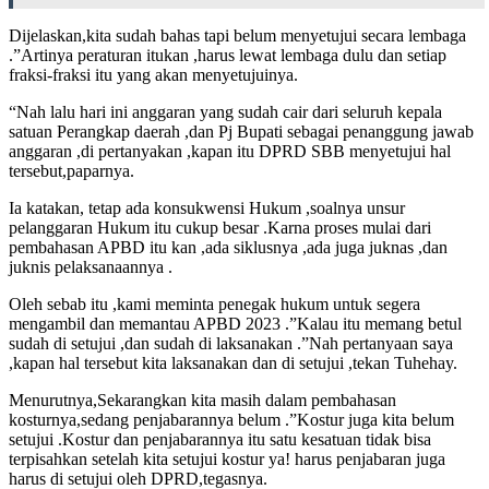
Dijelaskan,kita sudah bahas tapi belum menyetujui secara lembaga
.”Artinya peraturan itukan ,harus lewat lembaga dulu dan setiap
fraksi-fraksi itu yang akan menyetujuinya.
“Nah lalu hari ini anggaran yang sudah cair dari seluruh kepala
satuan Perangkap daerah ,dan Pj Bupati sebagai penanggung jawab
anggaran ,di pertanyakan ,kapan itu DPRD SBB menyetujui hal
tersebut,paparnya.
Ia katakan, tetap ada konsukwensi Hukum ,soalnya unsur
pelanggaran Hukum itu cukup besar .Karna proses mulai dari
pembahasan APBD itu kan ,ada siklusnya ,ada juga juknas ,dan
juknis pelaksanaannya .
Oleh sebab itu ,kami meminta penegak hukum untuk segera
mengambil dan memantau APBD 2023 .”Kalau itu memang betul
sudah di setujui ,dan sudah di laksanakan .”Nah pertanyaan saya
,kapan hal tersebut kita laksanakan dan di setujui ,tekan Tuhehay.
Menurutnya,Sekarangkan kita masih dalam pembahasan
kosturnya,sedang penjabarannya belum .”Kostur juga kita belum
setujui .Kostur dan penjabarannya itu satu kesatuan tidak bisa
terpisahkan setelah kita setujui kostur ya! harus penjabaran juga
harus di setujui oleh DPRD,tegasnya.