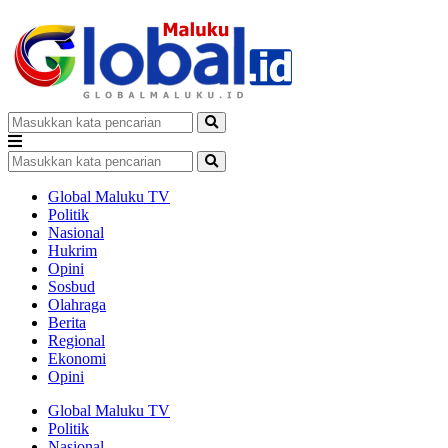
Global Maluku TV
Politik
Nasional
Hukrim
Opini
Sosbud
Olahraga
Berita
Regional
Ekonomi
Opini
Global Maluku TV
Politik
Nasional