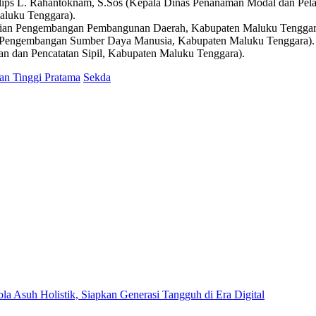
illips L. Rahantoknam, S.Sos (Kepala Dinas Penanaman Modal dan Pel
aluku Tenggara).
itian Pengembangan Pembangunan Daerah, Kabupaten Maluku Tenggar
 Pengembangan Sumber Daya Manusia, Kabupaten Maluku Tenggara).
n dan Pencatatan Sipil, Kabupaten Maluku Tenggara).
an Tinggi Pratama
Sekda
Asuh Holistik, Siapkan Generasi Tangguh di Era Digital