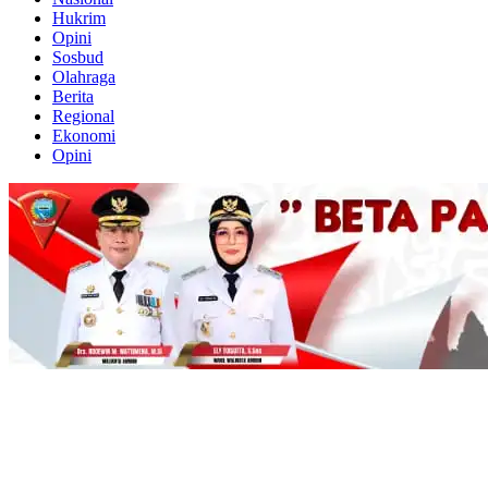
Hukrim
Opini
Sosbud
Olahraga
Berita
Regional
Ekonomi
Opini