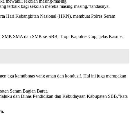
eka mewakili sekolah masing-masing.
yang terbaik bagi sekolah mereka masing-masing,”tandasnya.
erta Hari Kebangkitan Nasional (HKN), membuat Polres Seram
jar SMP, SMA dan SMK se-SBB, Tropi Kapolres Cup,”jelas Kasubsi
 menjaga kamtibmas yang aman dan kondusif. Hal ini juga merupakan
paten Seram Bagian Barat.
nsi Maluku dan Dinas Pendidikan dan Kebudayaan Kabupaten SBB,”kata
ya.