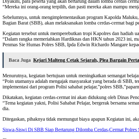
Diyakini, para peserta yang akan bertarung dalam lomba cerdas cer
“Mereka ini orang-orang terpilih, dan pasti mereka akan mampu menj
Sebelumnya, untuk mengimplementasikan program Kapolda Maluku, y
Bagian Barat (SBB), akan melaksanakan lomba cerdas-cermat bagi 
Kegiatan tersebut untuk memperebutkan tropi Kapolres dan hadiah ua
“Dalam rangka memeriahkan Hardiknas dan HKN tahun 2023 ini, mak
Penmas Sie Humas Polres SBB, Ipda Edwin Richardo Mangare kepad
Baca Juga
Kejari Malteng Cetak Sejarah, Plea Bargain Per
Menurutnya, kegiatan bertujuan untuk meningkatkan semangat belajar
“Poin utamanya adalah mengajak masyarakat yang berada di SBB, ter
implementasi dari program Polisi sahabat pelajar,”polres SBB,”papar
Dikatakan, kegiatan cerdas-cermat ini akan didukung oleh Dinas P
“Tema kegiatan yakni, Polisi Sahabat Pelajar, bergerak bersama se
dia.
Ditegaskan, pihaknya tidak memungut biaya apapun Kegiatan ini, a
Siswa-Siswi Di SBB Siap Bertarung Dilomba Cerdas-Cermat Polres