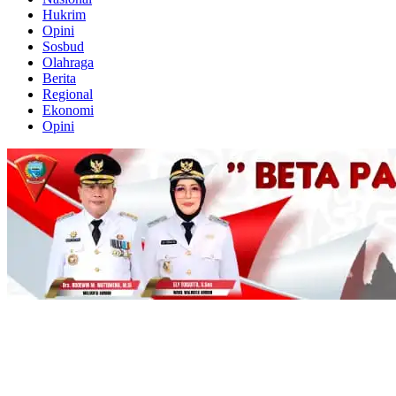
Hukrim
Opini
Sosbud
Olahraga
Berita
Regional
Ekonomi
Opini