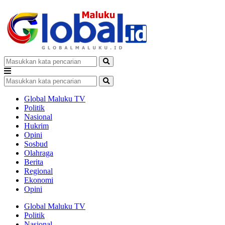
Global Maluku TV
Politik
Nasional
Hukrim
Opini
Sosbud
Olahraga
Berita
Regional
Ekonomi
Opini
Global Maluku TV
Politik
Nasional