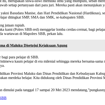
mat itu, merupakan siswa-siswi memiliki ilmu yang mumpuni, sebab mer
awab setiap pertanyaan dari para juri. Mereka pasti akan menunjukan 
akni Basudara Manise, dan Hari Pendidikan Nasional (Hardiknas), s
pelajar ditingkat SMP, SMA dan SMK, se-kabupaten SBB.
ng jutaan rupiah.
a kami (Polres SBB-red) menggelar lomba cerdas-cermat, bagi pela
a wartawan di Mapolres SBB, pekan lalu.
tama di Maluku Disetujui Kejaksaan Agung
 bagi para pelajar di SBB.
istimewa kaum pelajar di era milenial sehingga mereka bersama-sama
nya.
endidikan Provinsi Maluku dan Dinas Pendidikan dan Kebudayaan Kabu
marakan merdeka belajar. Kita didukung oleh Dinas Pendidikan Provi
kan dimulai pada tanggal 17 sampai 20 Mei 2023 mendatang,”pungkasn
 SBB