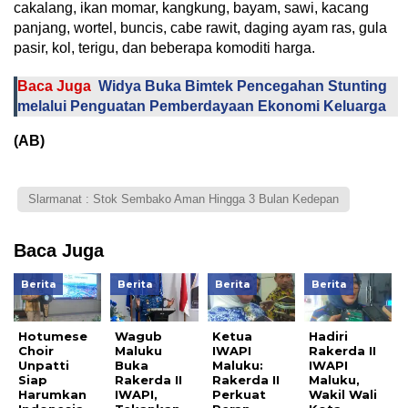
cakalang, ikan momar, kangkung, bayam, sawi, kacang
panjang, wortel, buncis, cabe rawit, daging ayam ras, gula
pasir, kol, terigu, dan beberapa komoditi harga.
Baca Juga
Widya Buka Bimtek Pencegahan Stunting
melalui Penguatan Pemberdayaan Ekonomi Keluarga
(AB)
Slarmanat : Stok Sembako Aman Hingga 3 Bulan Kedepan
Baca Juga
Berita
Berita
Berita
Berita
Hotumese
Wagub
Ketua
Hadiri
Choir
Maluku
IWAPI
Rakerda II
Unpatti
Buka
Maluku:
IWAPI
Siap
Rakerda II
Rakerda II
Maluku,
Harumkan
IWAPI,
Perkuat
Wakil Wali