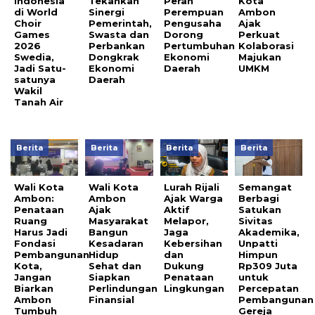
Indonesia
Tekankan
Peran
Kota
di World
Sinergi
Perempuan
Ambon
Choir
Pemerintah,
Pengusaha
Ajak
Games
Swasta dan
Dorong
Perkuat
2026
Perbankan
Pertumbuhan
Kolaborasi
Swedia,
Dongkrak
Ekonomi
Majukan
Jadi Satu-
Ekonomi
Daerah
UMKM
satunya
Daerah
Wakil
Tanah Air
Berita
Berita
Berita
Berita
Wali Kota
Wali Kota
Lurah Rijali
Semangat
Ambon:
Ambon
Ajak Warga
Berbagi
Penataan
Ajak
Aktif
Satukan
Ruang
Masyarakat
Melapor,
Sivitas
Harus Jadi
Bangun
Jaga
Akademika,
Fondasi
Kesadaran
Kebersihan
Unpatti
Pembangunan
Hidup
dan
Himpun
Kota,
Sehat dan
Dukung
Rp309 Juta
Jangan
Siapkan
Penataan
untuk
Biarkan
Perlindungan
Lingkungan
Percepatan
Ambon
Finansial
Pembangunan
Tumbuh
Gereja